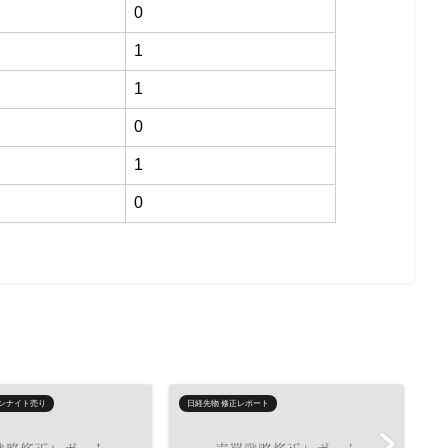
0
1
1
0
1
0
ンナイト売り
日経先物 修正レポート
A