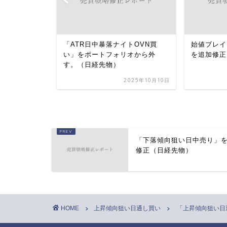
ナイト買
「ATR日中暴落ナイトOVN買
始値ブレイ
物）
い」をポートフォリオから外
を追加修正
す。（日経先物）
025年10月19日
2025年10月10日
「下落傾向狙い日中売り」
修正（日経先物）
HOME
上昇傾向狙い日通し買い
「上昇傾向狙い日