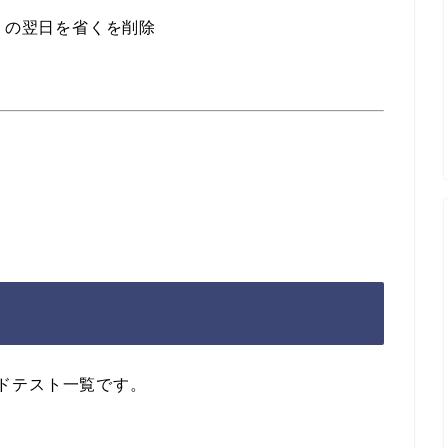
）
の
翌日
を省くを削除
ワードテスト一覧です。