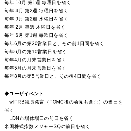
毎年
10
月
第1
週
毎
曜日
を省く
毎年
4
月
第2
週
毎
曜日
を省く
毎年
9
月
第2
週
水
曜日
を省く
毎年
2
月
毎
週
木
曜日
を省く
毎年
6
月
第1
週
毎
曜日
を省く
毎年
6
月の
第20
営業日と、その前
1
日間
を省く
毎年
6
月の
第10
営業日
を省く
毎年
4
月の
月末
営業日
を省く
毎年
5
月の
月末
営業日
を省く
毎年
8
月の
第5
営業日と、その後
4
日間
を省く
◆
ユーザイベント
w!FRB議長発言（FOMC後の会見も含む）
の
当日
を
省く
LDN市場休場日
の
前日
を省く
米国株式指数メジャーSQ
の
前日
を省く