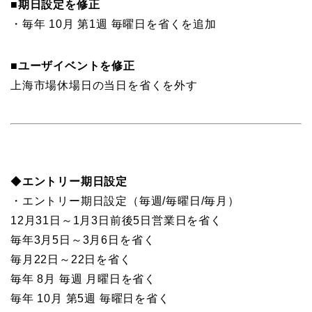
■期日設定を修正
・毎年
10
月
第1
週
毎
曜日
を省く
を追加
■
ユーザイベントを修正
上海市場休場日の当日を省くを外す
◆
エントリー期日設定
・エントリー期日設定（
毎週
/
毎曜日
/
毎月
）
12月31日～1月3日前後
5
日営業日
を省く
毎年
3
月
5
日～
3
月
6
日
を省く
毎月
22
日～
22
日
を省く
毎年
8
月
毎
週
月
曜日
を省く
毎年
10
月
第5
週
毎
曜日
を省く