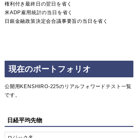
権利付き最終日
の
翌日
を省く
米ADP雇用統計
の
当日
を省く
日銀金融政策決定会合議事要旨
の
当日
を省く
現在のポートフォリオ
公開用KENSHIRO-225のリアルフォワードテスト一覧
です。
日経平均先物
ロジック名