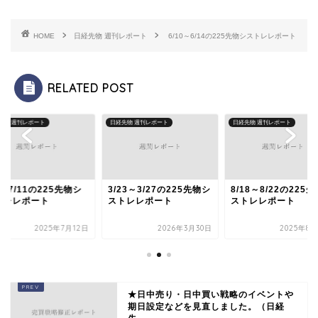
HOME
日経先物 週刊レポート
6/10～6/14の225先物シストレレポート
RELATED POST
先物 週刊レポート
日経先物 週刊レポート
日経先物 週刊レポート
7～7/11の225先物シ
3/23～3/27の225先物シ
8/18～8/22の225
トレレポート
ストレレポート
ストレレポート
2025年7月12日
2026年3月30日
2025年8月
★日中売り・日中買い戦略のイベントや
期日設定などを見直しました。（日経