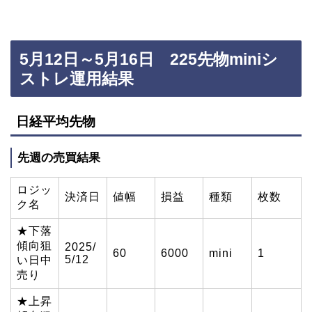
5月12日～5月16日 225先物miniシ
ストレ運用結果
日経平均先物
先週の売買結果
ロジッ
決済日
値幅
損益
種類
枚数
ク名
★下落
傾向狙
2025/
60
6000
mini
1
5/12
い日中
売り
★上昇