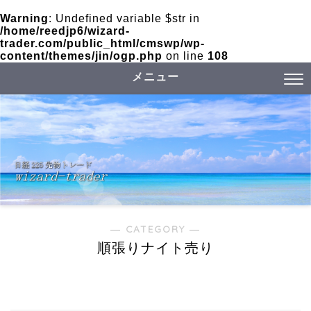
日中暴落オーバーナイト買い
Warning
: Undefined variable $str in
/home/reedjp6/wizard-
RSI押し目買い
trader.com/public_html/cmswp/wp-
content/themes/jin/ogp.php
on line
108
上昇傾向狙い日通し買い
メニュー
― CATEGORY ―
順張りナイト売り