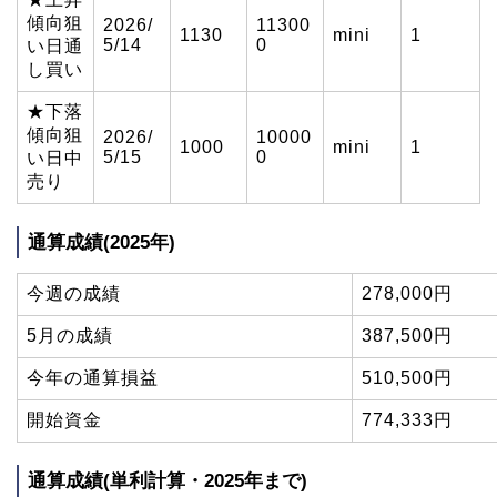
傾向狙
2026/
11300
1130
mini
1
5/14
0
い日通
し買い
★下落
傾向狙
2026/
10000
1000
mini
1
5/15
0
い日中
売り
通算成績(2025年)
今週の成績
278,000円
5月の成績
387,500円
今年の通算損益
510,500円
開始資金
774,333円
通算成績(単利計算・2025年まで)