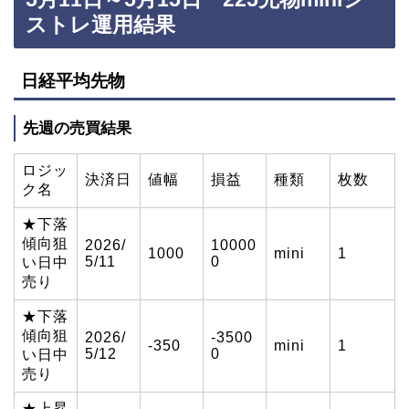
ストレ運用結果
日経平均先物
先週の売買結果
ロジッ
決済日
値幅
損益
種類
枚数
ク名
★下落
傾向狙
2026/
10000
1000
mini
1
5/11
0
い日中
売り
★下落
傾向狙
2026/
-3500
-350
mini
1
5/12
0
い日中
売り
★上昇