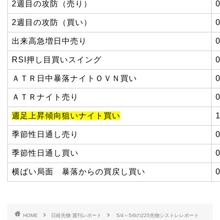
2週目の攻防（売り）
2週目の攻防（買い）
出来高急増日中売り
RSI押し目買いスイング
ＡＴＲ日中暴落ナイトＯＶＮ買い
ＡＴＲナイト売り
週足上昇傾向狙いナイト買い
季節性日通し売り
季節性日通し買い
横ばい局面 暴落からの買戻し買い
HOME
日経先物 週刊レポート
5/4～5/8の225先物シストレレポート