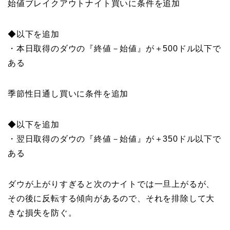
始値ブレイクアウトナイト買いに条件を追加
◆以下を追加
・
本日取得
の
ダウ
の『終値－始値』が
＋
500
ドル
以下
で
ある
季節性日通し買いに条件を追加
◆以下を追加
・翌日取得
の
ダウ
の『終値－始値』が
＋
350
ドル
以下
で
ある
ダウが上がりすぎると次のナイトでは一旦上がるが、
その後に反転する傾向があるので、それを排除して大
きな損失を防ぐ。