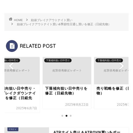
HOME
始値ブレイクアウトナイト買い
始値ブレイクアウトナイト買い&季節性日通し買いを修正（日経先物）
RELATED POST
傾向狙い日中売り
下落傾向狙い日中売り
下落傾向狙い日中売り
落傾向狙い日中売り・
下落傾向狙い日中売りを
売り戦略を修正（日
値ブレイクダウンナイ
修正（日経先物）
物）
売りを修正（日経先
.
2025年8月22日
2025年3月
2025年6月7日
ATRナイト売り＆ATROVN買いをポー