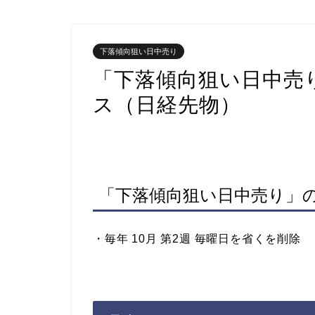
下落傾向狙い日中売り
「下落傾向狙い日中売
ス（日経先物）
「下落傾向狙い日中売り」
・毎年
10
月
第2
週
毎
曜日
を省くを削除