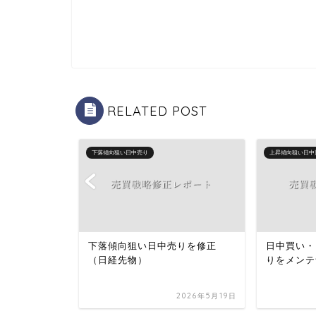
RELATED POST
下落傾向狙い日中売り
上昇傾向狙い日中
い戦略のイ
下落傾向狙い日中売りを修正
日中買い・
どを見直し
（日経先物）
りをメンテ
）
2024年5月27日
2026年5月19日